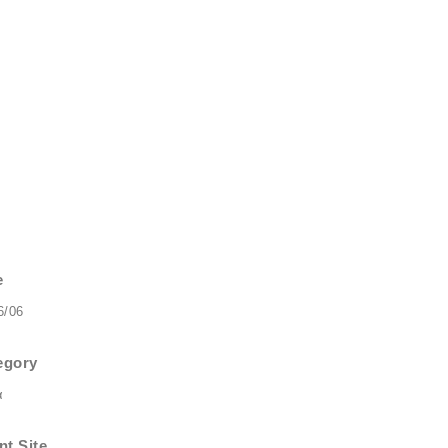
e
6/06
egory
α
nt Site