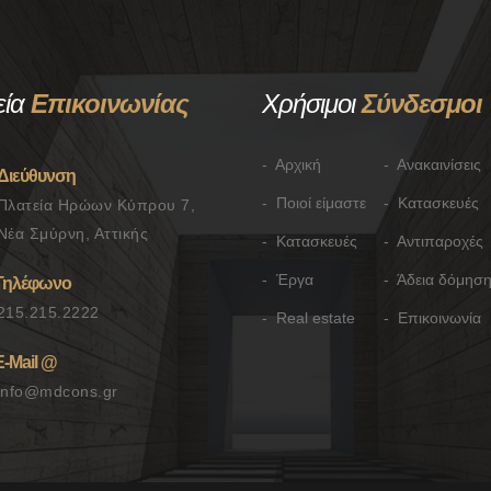
εία
Επικοινωνίας
Χρήσιμοι
Σύνδεσμοι
- Αρχική
- Ανακαινίσεις
Διεύθυνση
- Ποιοί είμαστε
- Κατασκευές
Πλατεία Ηρώων Κύπρου 7,
Νέα Σμύρνη, Αττικής
- Κατασκευές
- Αντιπαροχές
- Έργα
- Άδεια δόμησ
Τηλέφωνο
215.215.2222
- Real estate
- Επικοινωνία
Ε-Mail @
info@mdcons.gr