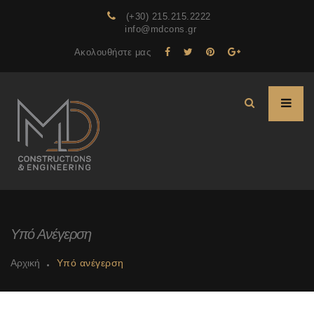
(+30) 215.215.2222
info@mdcons.gr
Ακολουθήστε μας
Υπό Ανέγερση
Αρχική
Υπό ανέγερση